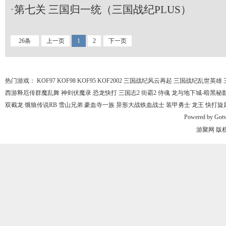
·
第七关 三国归一统（三国战纪PLUS）
26条
上一页
1
2
下一页
热门游戏：
KOF97
KOF98
KOF95
KOF2002
三国战纪风云再起
三国战纪乱世英雄
西游释厄传群魔乱舞
神剑伏魔录
恐龙快打
三国志2
街霸2
侍魂
龙与地下城-暗黑秘
双截龙
饿狼传说RB
雪山兄弟
豪血寺一族
异形大战铁血战士
装甲勇士
龙王
快打旋
Powered by
Got
游聚网
版